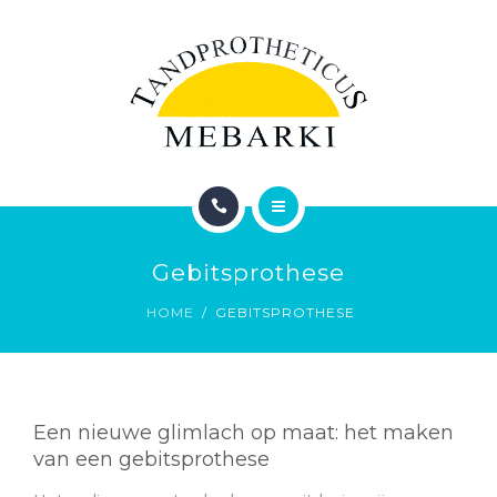
TARIEVEN
CONTACT
FAQ
CERTIFICATEN
TANDPROTHETICUS
Gebitsprothese
DIENSTEN
HOME
GEBITSPROTHESE
TARIEVEN
CONTACT
Een nieuwe glimlach op maat: het maken
FAQ
van een gebitsprothese